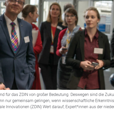
 für das ZDIN von großer Bedeutung. Deswegen sind die Zukunfts
kann nur gemeinsam gelingen, wenn wissenschaftliche Erkenntnis
ale Innovationen (ZDIN) Wert darauf, Expert*innen aus der niede