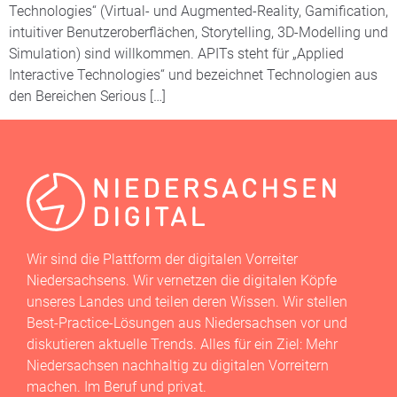
Technologies“ (Virtual- und Augmented-Reality, Gamification,
intuitiver Benutzeroberflächen, Storytelling, 3D-Modelling und
Simulation) sind willkommen. APITs steht für „Applied
Interactive Technologies“ und bezeichnet Technologien aus
den Bereichen Serious […]
Wir sind die Plattform der digitalen Vorreiter
Niedersachsens. Wir vernetzen die digitalen Köpfe
unseres Landes und teilen deren Wissen. Wir stellen
Best-Practice-Lösungen aus Niedersachsen vor und
diskutieren aktuelle Trends. Alles für ein Ziel: Mehr
Niedersachsen nachhaltig zu digitalen Vorreitern
machen. Im Beruf und privat.