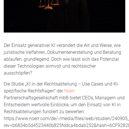
Der Einsatz generativer KI verändert die Art und Weise, wie
juristische Verfahren, Dokumentenerstellung und Beratung
ablaufen, grundlegend. Doch wie lässt sich das Potenzial
dieser Technologien sinnvoll und rechtssicher
ausschöpfen?
Die Studie „KI in der Rechtsabteilung – Use Cases und KI-
spezifische Rechtsfragen“ der
Noerr
Partnerschaftsgesellschaft mbB bietet CEOs, Managern und
Entscheidern wertvolle Einblicke, um den Einsatz von KI in
Rechtsabteilungen fundiert zu bewerten:
https://www.noerr.com/de/-/media/files/web/studien/240905_
rev=b6834b5d4523440b825fddca4bdab252&hash=6CF92B