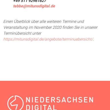
+49 511 92961627
tebbe@mitunsdigital.de
Einen Überblick über alle weiteren Termine und
Veranstaltung im November 2020 finden Sie in unserer
Terminübersicht unter
https://mitunsdigital.de/angebote/terminuebersicht/
.
AKTUELL
,
STAATLICHE UNTERSTÜTZUNG
,
CORONA
UPDATE
,
EXPERTENWISSEN