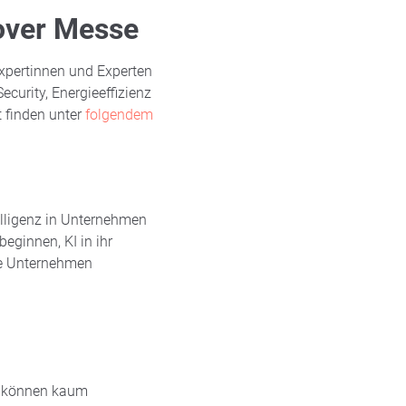
over Messe
xpertinnen und Experten
curity, Energieeffizienz
 finden unter
folgendem
elligenz in Unternehmen
eginnen, KI in ihr
re Unternehmen
er können kaum