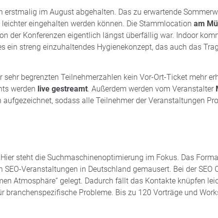
n erstmalig im August abgehalten. Das zu erwartende Sommerwet
e leichter eingehalten werden können. Die Stammlocation
am Müg
on der Konferenzen eigentlich längst überfällig war. Indoor kom
s ein streng einzuhaltendes Hygienekonzept, das auch das Tr
 der sehr begrenzten Teilnehmerzahlen kein Vor-Ort-Ticket mehr e
ents werden
live gestreamt
. Außerdem werden vom Veranstalter
n aufgezeichnet, sodass alle Teilnehmer der Veranstaltungen 
 Hier steht die Suchmaschinenoptimierung im Fokus. Das Format e
en SEO-Veranstaltungen in Deutschland gemausert. Bei der SEO C
en Atmosphäre“ gelegt. Dadurch fällt das Kontakte knüpfen leic
ür branchenspezifische Probleme. Bis zu 120 Vorträge und Work