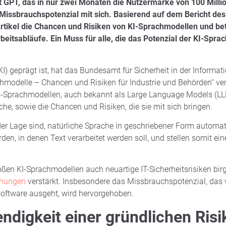
Chat GPT, das in nur zwei Monaten die Nutzermarke von 100 Mill
n Missbrauchspotenzial mit sich. Basierend auf dem Bericht d
 Artikel die Chancen und Risiken von KI-Sprachmodellen und be
rbeitsabläufe. Ein Muss für alle, die das Potenzial der KI-Spr
(KI) geprägt ist, hat das Bundesamt für Sicherheit in der Informat
modelle – Chancen und Risiken für Industrie und Behörden“ verö
KI-Sprachmodellen, auch bekannt als Large Language Models (LLM
e, sowie die Chancen und Risiken, die sie mit sich bringen.
 Lage sind, natürliche Sprache in geschriebener Form automatis
en, in denen Text verarbeitet werden soll, und stellen somit ein
en KI-Sprachmodellen auch neuartige IT-Sicherheitsrisiken bir
ohungen
verstärkt. Insbesondere das Missbrauchspotenzial, das
oftware ausgeht, wird hervorgehoben.
ndigkeit einer gründlichen Ris