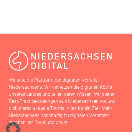
Wir sind die Plattform der digitalen Vorreiter
Niedersachsens. Wir vernetzen die digitalen Köpfe
unseres Landes und teilen deren Wissen. Wir stellen
Best-Practice-Lösungen aus Niedersachsen vor und
diskutieren aktuelle Trends. Alles für ein Ziel: Mehr
Niedersachsen nachhaltig zu digitalen Vorreitern
machen. Im Beruf und privat.