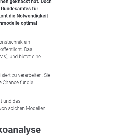
ionen geknackt hat. Doch
es Bundesamtes für
tont die Notwendigkeit
achmodelle optimal
ionstechnik ein
ffentlicht. Das
s), und bietet eine
iert zu verarbeiten. Sie
e Chance für die
gt und das
 von solchen Modellen
ikoanalyse