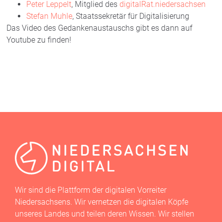
Peter Leppelt
, Mitglied des
digitalRat.niedersachsen
Stefan Muhle
, Staatssekretär für Digitalisierung
Das Video des Gedankenaustauschs gibt es dann auf
Youtube zu finden!
CORONA UPDATE
,
EXPERTENWISSEN
Wir sind die Plattform der digitalen Vorreiter
Niedersachsens. Wir vernetzen die digitalen Köpfe
unseres Landes und teilen deren Wissen. Wir stellen